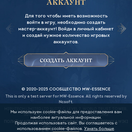
АККАУНТ
Для того чтобы иметь возможность
войти в игру, необходимо создать
мастер-аккаунт! Войди в личный кабинет
и создай нужное количество игровых
аккаунтов.
СОЗДАТЬ АККАУНТ
© 2020-2025 СООБЩЕСТВО MW-ESSENCE
This is only a test server for MW-Essence. All rights reserved by
Ncsoft.
MISUTECH LIMITED LTD SUITE C, LEVEL 7, WORLD TRUST TOWER,
Мы используем cookie-файлы для предоставления вам
50 STANLEY STREET, CENTRAL, HONG KONG
наиболее актуальной информации.
ПОЛИТИКА
ПРАВИЛА
CОГЛАШЕНИЕ
ВОЗВРАТ
ПОДДЕРЖКА
WIKI
Продолжая использовать сайт, Вы соглашаетесь с
DEVELOPED BY
использованием cookie-файлов.
Узнать больше
.