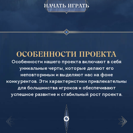
НАЧАТЬ ИГРАТЬ
ОСОБЕННОСТИ ПРОЕКТА
Особенности нашего проекта включают в себя
уникальные черты, которые делают его
неповторимым и выделяют нас на фоне
конкурентов. Эти характеристики привлекательны
для большинства игроков и обеспечивают
успешное развитие и стабильный рост проекта.